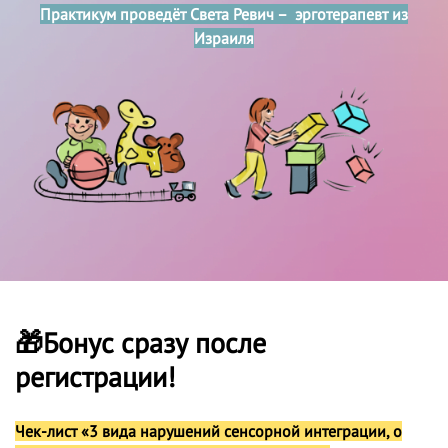
Практикум проведёт Света Ревич –
эрготерапевт из
Израиля
🎁Бонус сразу после
регистрации!
Чек-лист
«3 вида нарушений сенсорной интеграции, о